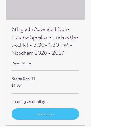
6th grade Advanced Non-
Hebrew Speaker - Fridays (bi-
weekly) - 3:30-4:30 PM -
Needham 2026 - 2027
Read More
Starts Sep 11
1,854
$1,854
US
dollars
Loading availability...
Book Now