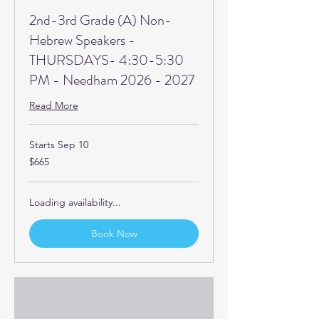
2nd-3rd Grade (A) Non-
Hebrew Speakers -
THURSDAYS- 4:30-5:30
PM - Needham 2026 - 2027
Read More
Starts Sep 10
665
$665
US
dollars
Loading availability...
Book Now