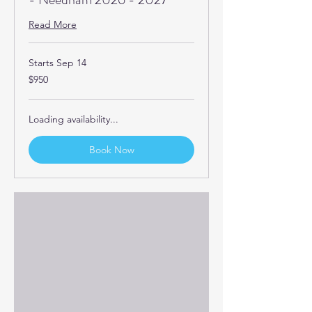
Read More
Starts Sep 14
950
$950
US
dollars
Loading availability...
Book Now