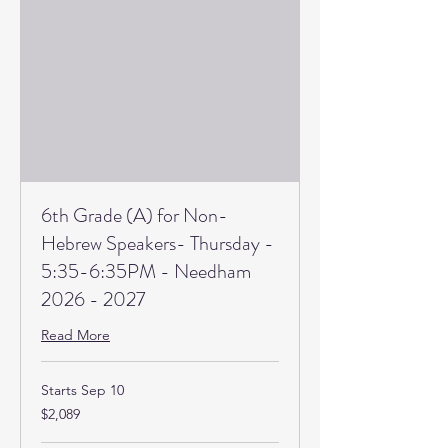
6th Grade (A) for Non-
Hebrew Speakers- Thursday -
5:35-6:35PM - Needham
2026 - 2027
Read More
Starts Sep 10
2,089
$2,089
US
dollars