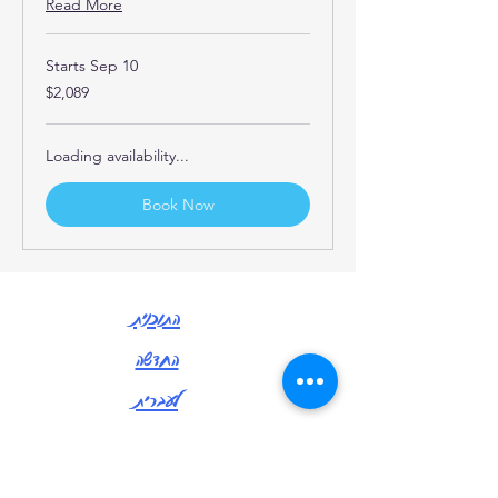
Read More
Starts Sep 10
2,089
$2,089
US
dollars
Loading availability...
Book Now
התוכנית
החדשה
לעברית