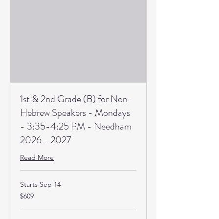
1st & 2nd Grade (B) for Non-
Hebrew Speakers - Mondays
- 3:35-4:25 PM - Needham
2026 - 2027
Read More
Starts Sep 14
609
$609
US
dollars