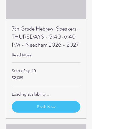
7th Grade Hebrew-Speakers -
THURSDAYS - 5:40-6:40
PM - Needham 2026 - 2027
Read More
Starts Sep 10
2,089
$2,089
US
dollars
Loading availability...
Book Now