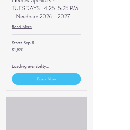
Hebrew Speakers -
TUESDAYS- 4:25-5:25 PM
- Needham 2026 - 2027
Read More
Starts Sep 8
1,520
$1,520
US
dollars
Loading availability...
Book Now