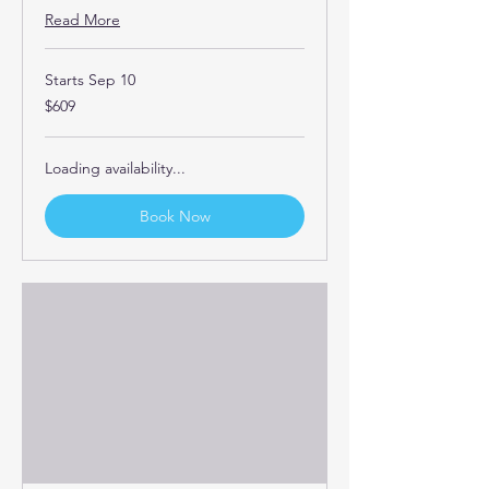
Read More
Starts Sep 10
609
$609
US
dollars
Loading availability...
Book Now