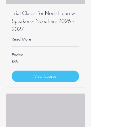
Trial Class- for Non-Hebrew
Speakers- Needham 2026 -
2027
Read More
Ended
86
$86
US
dollars
View Course