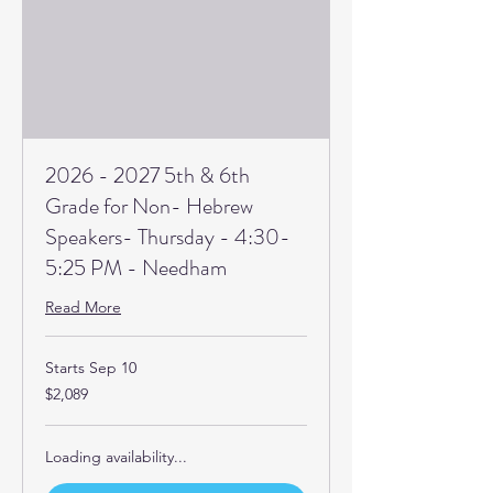
2026 - 2027 5th & 6th
Grade for Non- Hebrew
Speakers- Thursday - 4:30-
5:25 PM - Needham
Read More
Starts Sep 10
2,089
$2,089
US
dollars
Loading availability...